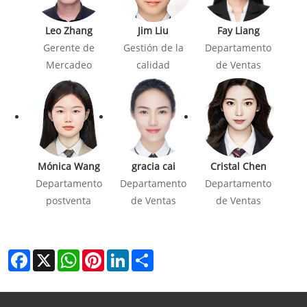
Leo Zhang
Jim Liu
Fay Liang
Gerente de
Gestión de la
Departamento
Mercadeo
calidad
de Ventas
Mónica Wang
gracia cai
Cristal Chen
Departamento
Departamento
Departamento
postventa
de Ventas
de Ventas
Facebook
X
WhatsApp
Pinterest
LinkedIn
Share